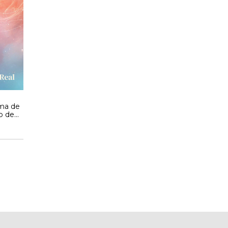
ama de
o de