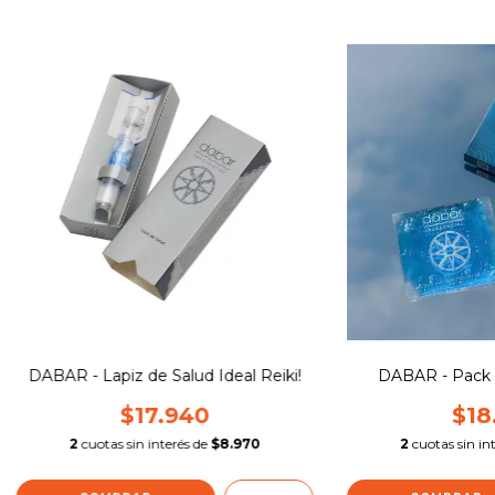
DABAR - Lapiz de Salud Ideal Reiki!
DABAR - Pack G
$17.940
$18
2
cuotas sin interés de
$8.970
2
cuotas sin in