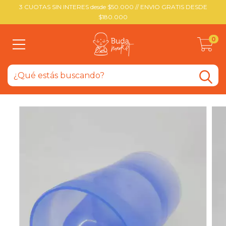
3 CUOTAS SIN INTERES desde $50.000 // ENVIO GRATIS DESDE
$180.000
0