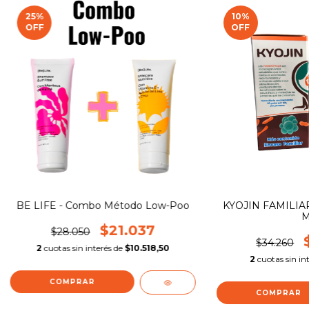
25
%
10
%
OFF
OFF
BE LIFE - Combo Método Low-Poo
KYOJIN FAMILIAR
M
$21.037
$28.050
$34.260
2
cuotas sin interés de
$10.518,50
2
cuotas sin in