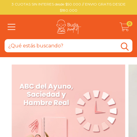
3 CUOTAS SIN INTERES desde $50.000 // ENVIO GRATIS DESDE
$180.000
0