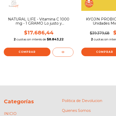
NATURAL LIFE - Vitamina C 1000
KYOJIN PROBIO
mg - 1 GRAMO Lo justo y
Unidades Mic
Recomendado Sistema Inmune
Activo!
$17.686,44
$
$39.379,68
2
cuotas sin interés de
$8.843,22
2
cuotas sin inte
Categorías
Politica de Devolucion
Quienes Somos
INICIO